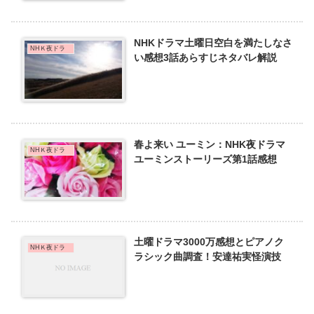
NHKドラマ土曜日空白を満たしなさ
NHＫ夜ドラ
い感想3話あらすじネタバレ解説
春よ来い ユーミン：NHK夜ドラマ
NHＫ夜ドラ
ユーミンストーリーズ第1話感想
土曜ドラマ3000万感想とピアノク
NHＫ夜ドラ
ラシック曲調査！安達祐実怪演技