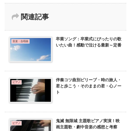
関連記事
卒業ソング：卒業式にぴったりの歌
音楽・合唱曲
いたい曲！感動で泣ける最新～定番
伴奏コツ曲別ビリーブ・時の旅人・
ピアノ
君と歩こう・そのままの君・心ノー
ト
鬼滅 無限城 主題歌ピアノ実演！映
ピアノ
画主題歌・劇中音楽の感想と考察