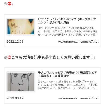
※
⓶↓
ピアノかっこいい曲！Jポップ（ポップス）ア
ニソン・ボカロ他人気曲
今回、ピアノで弾けたらかっこいい曲を集めてみまし
た。 最近は、ピアノで、最新ポップスや、ボカロも弾き
たい！という人が結構多くいます。 実際、ピアノを習っ
ている方や、これからかっこいい曲を弾いてみたい！と
2022.12.29
wakurunentamemusic7.net
思っている方の参考にして頂...
※
⓷
こちらの演奏記事も是非宜しくお願い致します！↓
子犬のワルツをピアノ発表会で！難易度とピア
ノ弾き方トリル練習コツ
皆さん、ショパンの曲と言うと、何を思い浮かべます
か？ 私は、小学校の時に、ピアノの先生から、「小学校
6年生になったら、発表会では、 ショパンの子犬（小
犬）のワルツを弾いてね！」と言われ、一生懸命練習し
て、無事発表会で弾くことが出...
2023.03.12
wakurunentamemusic7.net