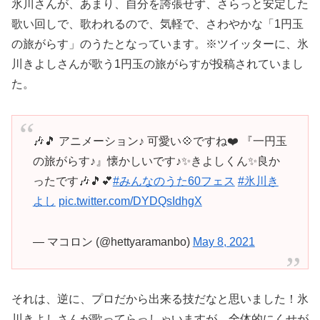
氷川さんが、あまり、自分を誇張せず、さらっと安定した
歌い回しで、歌われるので、気軽で、さわやかな「1円玉
の旅がらす」のうたとなっています。※ツイッターに、氷
川きよしさんが歌う1円玉の旅がらすが投稿されていまし
た。
🎶🎵 アニメーション♪ 可愛い💠ですね❤️ 『一円玉
の旅がらす♪』懐かしいです♪✨きよしくん✨良か
ったです🎶🎵💕
#みんなのうた60フェス
#氷川き
よし
pic.twitter.com/DYDQsIdhgX
— マコロン (@hettyaramanbo)
May 8, 2021
それは、逆に、プロだから出来る技だなと思いました！氷
川きよしさんが歌ってらっしゃいますが、全体的にくせが