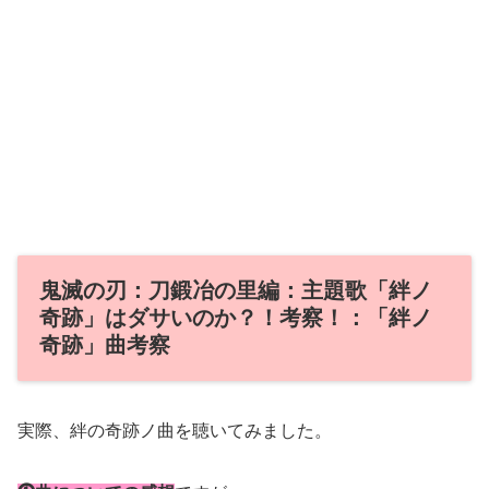
鬼滅の刃：刀鍛冶の里編：主題歌「絆ノ
奇跡」はダサいのか？！考察！：「絆ノ
奇跡」曲考察
実際、絆の奇跡ノ曲を聴いてみました。