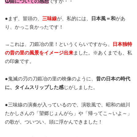
⓵曲についての感想
ですが・・
●まず、冒頭の、
三味線
が、私的には、
日本風＝和
があ
り、かっこ良かったです！
→これは、刀鍛冶の里！というくらいですから、
日本独特
の昔の里の風景をイメージ出来
ました。※あくまでも、私
の印象です。
●鬼滅の刃の刀鍛冶の里の映像のように、
昔の日本の時代
に、タイムスリップした感
じがしました。
●三味線の演奏が入っているので、演歌風で、昭和の細川
たかしさんの「望郷じょんがら」や「帰ってこ～いよ～」
の歌が、ついつい、頭に浮かんできました！