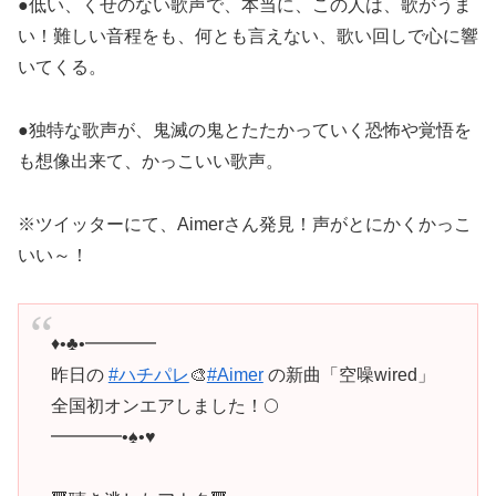
●低い、くせのない歌声で、本当に、この人は、歌がうま
い！難しい音程をも、何とも言えない、歌い回しで心に響
いてくる。
●独特な歌声が、鬼滅の鬼とたたかっていく恐怖や覚悟を
も想像出来て、かっこいい歌声。
※ツイッターにて、Aimerさん発見！声がとにかくかっこ
いい～！
♦︎•♣︎•━━━━
昨日の
#ハチパレ
🎨
#Aimer
の新曲「空噪wired」
全国初オンエアしました！🌕
━━━━•♠︎•♥︎