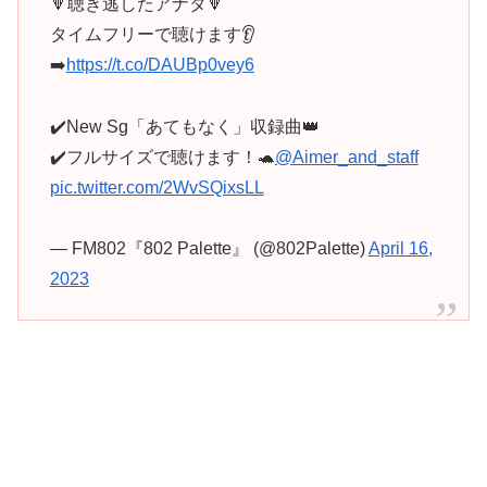
🔻聴き逃したアナタ🔻
タイムフリーで聴けます👂
➡️
https://t.co/DAUBp0vey6
✔️New Sg「あてもなく」収録曲👑
✔️フルサイズで聴けます！🐢
@Aimer_and_staff
pic.twitter.com/2WvSQixsLL
— FM802『802 Palette』 (@802Palette)
April 16,
2023