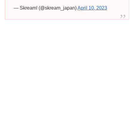
— Skream! (@skream_japan)
April 10, 2023