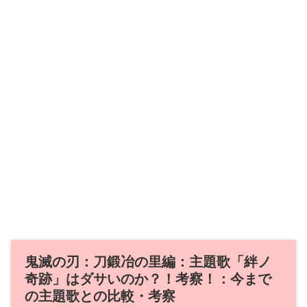
鬼滅の刃：刀鍛冶の里編：主題歌「絆ノ
奇跡」はダサいのか？！考察！：今まで
の主題歌との比較・考察