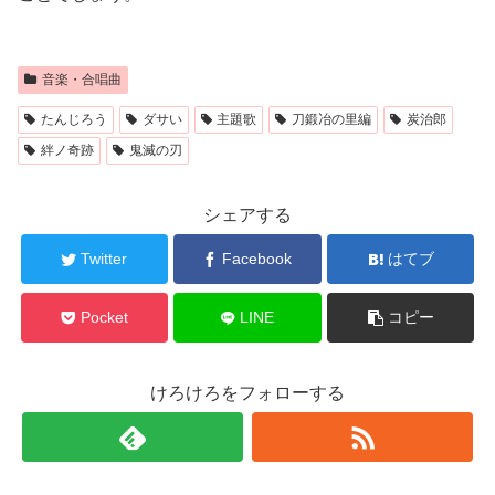
音楽・合唱曲
たんじろう
ダサい
主題歌
刀鍛冶の里編
炭治郎
絆ノ奇跡
鬼滅の刃
シェアする
Twitter
Facebook
はてブ
Pocket
LINE
コピー
けろけろをフォローする