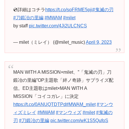
💿詳細はコチラ
https://t.co/soFRME5pji
#鬼滅の刃
#刀鍛冶の里編
#MWAM
#milet
by staff
pic.twitter.com/4Jj2ULCNCS
— milet（ミレイ） (@milet_music)
April 9, 2023
MAN WITH A MISSION×milet、”「鬼滅の刃」刀
鍛冶の里編”OP主題歌「絆ノ奇跡」サプライズ配
信。ED主題歌はmilet×MAN WITH A
MISSION「コイコガレ」に決定
https://t.co/0ANUQTDTPd
#MWAM_milet
#マンウ
ィズミレイ
#MWAM
#マンウィズ
#milet
#鬼滅の
刃
#刀鍛冶の里編
pic.twitter.com/wK1S5QufoS