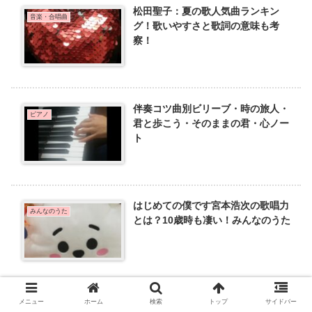
松田聖子：夏の歌人気曲ランキン
音楽・合唱曲
グ！歌いやすさと歌詞の意味も考
察！
伴奏コツ曲別ビリーブ・時の旅人・
ピアノ
君と歩こう・そのままの君・心ノー
ト
はじめての僕です宮本浩次の歌唱力
みんなのうた
とは？10歳時も凄い！みんなのうた
夏の歌！懐メロ歌：高齢者が元気が
メニュー
ホーム
検索
トップ
サイドバー
音楽・合唱曲